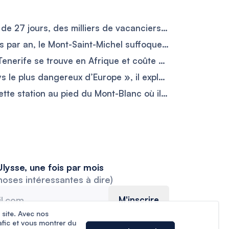
EasyJet face à une grève de 27 jours, des milliers de vacanciers risquent de voir leurs vols perturbés
Avec 3 millions de visiteurs par an, le Mont-Saint-Michel suffoque sous le tourisme et pourrait changer les règles d’accès
La « dupe » sauvage de Tenerife se trouve en Afrique et coûte moins de 60 € par jour
Longtemps étiqueté « pays le plus dangereux d’Europe », il explose pourtant les réservations avec +288 % cet été
Ils fuient les 40 °C pour cette station au pied du Mont-Blanc où il fait encore 20 °C en août
lysse, une fois par mois
hoses intéressantes à dire)
M'inscrire
 site. Avec nos
afic et vous montrer du