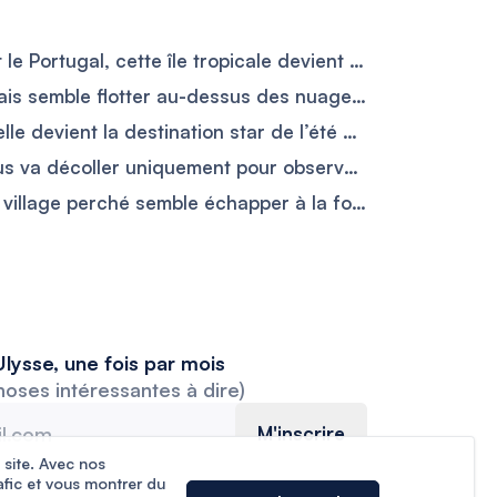
Ils ont troqué l’Espagne et le Portugal, cette île tropicale devient la destination la moins chère pour prendre sa retraite avec 2 000 € par mois
Ce village médiéval français semble flotter au-dessus des nuages et attire 600 000 visiteurs par an
On la disait dangereuse, elle devient la destination star de l’été avec 95 % d’hôtels occupés et des nuits plus chères qu’à Paris
À 299 € la place, cet Airbus va décoller uniquement pour observer l’éclipse solaire du 12 août
Près du Mont Ventoux, ce village perché semble échapper à la fournaise provençale entre ruelles fraîches sous les 25 °C et vieilles pierres
lysse, une fois par mois
hoses intéressantes à dire)
M'inscrire
 site. Avec nos
afic et vous montrer du