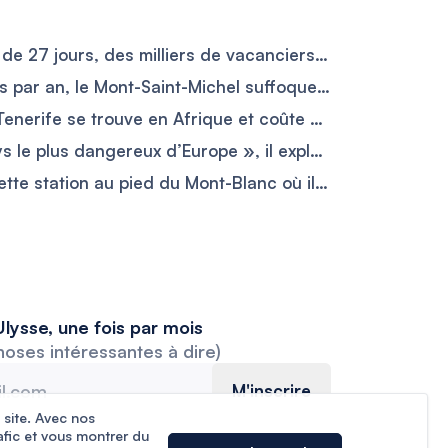
EasyJet face à une grève de 27 jours, des milliers de vacanciers risquent de voir leurs vols perturbés
Avec 3 millions de visiteurs par an, le Mont-Saint-Michel suffoque sous le tourisme et pourrait changer les règles d’accès
La « dupe » sauvage de Tenerife se trouve en Afrique et coûte moins de 60 € par jour
Longtemps étiqueté « pays le plus dangereux d’Europe », il explose pourtant les réservations avec +288 % cet été
Ils fuient les 40 °C pour cette station au pied du Mont-Blanc où il fait encore 20 °C en août
lysse, une fois par mois
hoses intéressantes à dire)
M'inscrire
 site. Avec nos
afic et vous montrer du