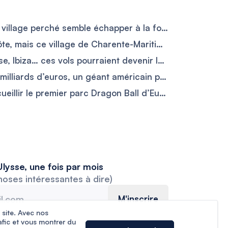
Près du Mont Ventoux, ce village perché semble échapper à la fournaise provençale entre ruelles fraîches sous les 25 °C et vieilles pierres
Tout le monde va sur la côte, mais ce village de Charente-Maritime cache l’alternative parfaite avec ses activités aquatiques
Londres-Dublin, Nice-Corse, Ibiza… ces vols pourraient devenir les premiers trajets en avion électrique
easyJet racheté pour 6,7 milliards d’euros, un géant américain prend les commandes de la compagnie
Le Val-d’Oise pourrait accueillir le premier parc Dragon Ball d’Europe sur les ruines de Mirapolis
lysse, une fois par mois
hoses intéressantes à dire)
M'inscrire
 site. Avec nos
afic et vous montrer du