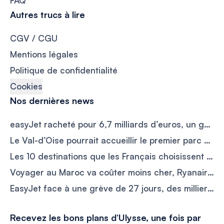
FAQ
Autres trucs à lire
CGV / CGU
Mentions légales
Politique de confidentialité
Cookies
Nos dernières news
easyJet racheté pour 6,7 milliards d’euros, un géant américain prend les commandes de la compagnie
Le Val-d’Oise pourrait accueillir le premier parc Dragon Ball d’Europe sur les ruines de Mirapolis
Les 10 destinations que les Français choisissent pour éviter la foule et payer moins cher en septembre
Voyager au Maroc va coûter moins cher, Ryanair ajoute 17 nouvelles liaisons vers l’Europe
EasyJet face à une grève de 27 jours, des milliers de vacanciers risquent de voir leurs vols perturbés
Recevez les bons plans d’Ulysse, une fois par