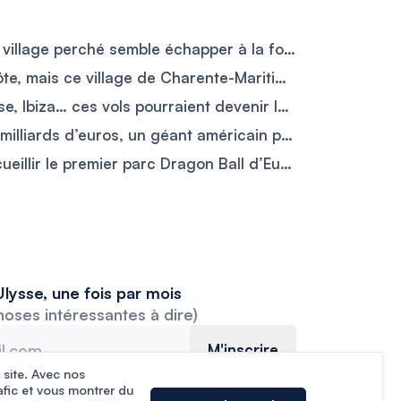
Près du Mont Ventoux, ce village perché semble échapper à la fournaise provençale entre ruelles fraîches sous les 25 °C et vieilles pierres
Tout le monde va sur la côte, mais ce village de Charente-Maritime cache l’alternative parfaite avec ses activités aquatiques
Londres-Dublin, Nice-Corse, Ibiza… ces vols pourraient devenir les premiers trajets en avion électrique
easyJet racheté pour 6,7 milliards d’euros, un géant américain prend les commandes de la compagnie
Le Val-d’Oise pourrait accueillir le premier parc Dragon Ball d’Europe sur les ruines de Mirapolis
lysse, une fois par mois
hoses intéressantes à dire)
M'inscrire
 site. Avec nos
afic et vous montrer du