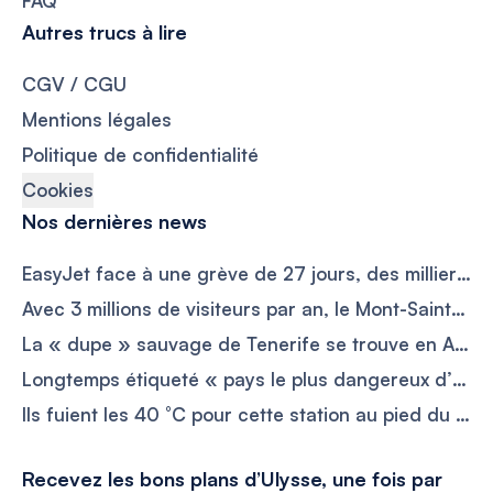
FAQ
Autres trucs à lire
CGV / CGU
Mentions légales
Politique de confidentialité
Cookies
Nos dernières news
EasyJet face à une grève de 27 jours, des milliers de vacanciers risquent de voir leurs vols perturbés
Avec 3 millions de visiteurs par an, le Mont-Saint-Michel suffoque sous le tourisme et pourrait changer les règles d’accès
La « dupe » sauvage de Tenerife se trouve en Afrique et coûte moins de 60 € par jour
Longtemps étiqueté « pays le plus dangereux d’Europe », il explose pourtant les réservations avec +288 % cet été
Ils fuient les 40 °C pour cette station au pied du Mont-Blanc où il fait encore 20 °C en août
Recevez les bons plans d’Ulysse, une fois par