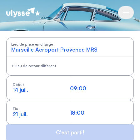
Cars by Ulysse
Lieu de prise en charge
+ Lieu de retour différent
Début
14 juil.
Fin
21 juil.
C'est parti!