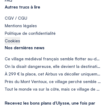
FAQ
Autres trucs à lire
CGV / CGU
Mentions légales
Politique de confidentialité
Cookies
Nos dernières news
Ce village médiéval français semble flotter au-dessus des nuages et attire 600 000 visiteurs par an
On la disait dangereuse, elle devient la destination star de l’été avec 95 % d’hôtels occupés et des nuits plus chères qu’à Paris
À 299 € la place, cet Airbus va décoller uniquement pour observer l’éclipse solaire du 12 août
Près du Mont Ventoux, ce village perché semble échapper à la fournaise provençale entre ruelles fraîches sous les 25 °C et vieilles pierres
Tout le monde va sur la côte, mais ce village de Charente-Maritime cache l’alternative parfaite avec ses activités aquatiques
Recevez les bons plans d’Ulysse, une fois par