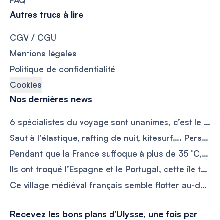
FAQ
Autres trucs à lire
CGV / CGU
Mentions légales
Politique de confidentialité
Cookies
Nos dernières news
6 spécialistes du voyage sont unanimes, c’est le pays numéro 1 pour un solo trip
Saut à l’élastique, rafting de nuit, kitesurf…. Personne ne l’attendait aussi haut, la France devient la 4e meilleure destination au monde pour les sensations fortes
Pendant que la France suffoque à plus de 35 °C, ce village des Dolomites reste entre 11 et 24 °C en août
Ils ont troqué l’Espagne et le Portugal, cette île tropicale devient la destination la moins chère pour prendre sa retraite avec 2 000 € par mois
Ce village médiéval français semble flotter au-dessus des nuages et attire 600 000 visiteurs par an
Recevez les bons plans d’Ulysse, une fois par