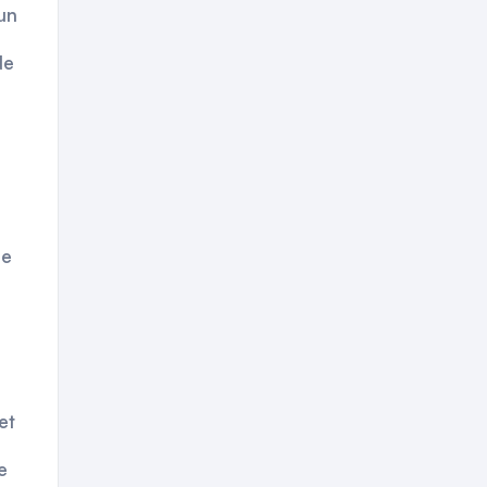
un
de
de
et
e