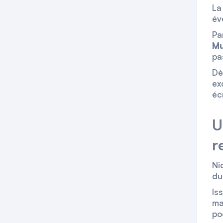
La
év
Pa
Mu
pa
Dè
ex
éc
U
r
Ni
du
Is
ma
po