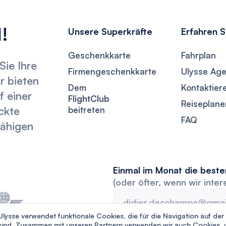
!
Unsere Superkräfte
Erfahren 
Geschenkkarte
Fahrplan
Sie Ihre
Firmengeschenkkarte
Ulysse Age
r bieten
Dem
Kontaktier
f einer
FlightClub
Reiseplane
ckte
beitreten
FAQ
fähigen
Einmal im Monat die best
(oder öfter, wenn wir inte
Ulysse verwendet funktionale Cookies, die für die Navigation auf de
sind. Zusammen mit unseren Partnern verwenden wir auch Cookies, 