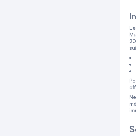
I
L'
Mu
20
su
Po
of
Ne
mé
im
S