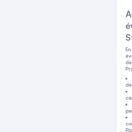
A
é
S
En
év
de
Pr
de
car
pa
co
Pi