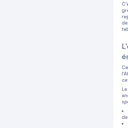
C'
gr
re
de
ta
L
é
Ce
l'
ce
Le
an
sp
de