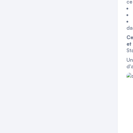
ce
da
Ce
et
St
Un
d'a