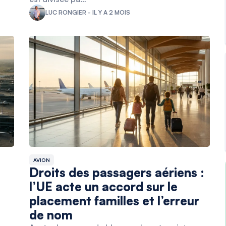
LUC RONGIER - IL Y A 2 MOIS
AVION
Droits des passagers aériens :
l’UE acte un accord sur le
placement familles et l’erreur
de nom