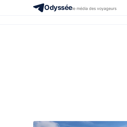
Odyssée
le média des voyageurs