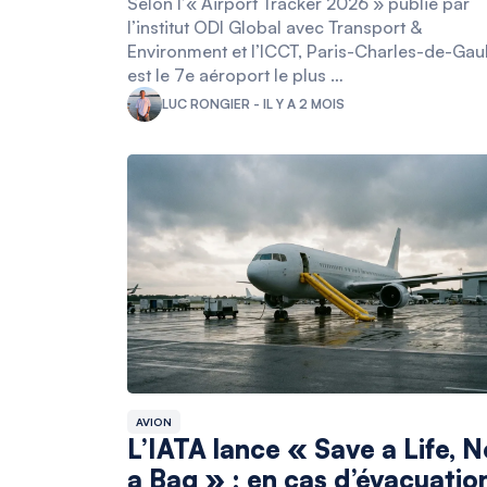
Selon l’« Airport Tracker 2026 » publié par
l’institut ODI Global avec Transport &
Environment et l’ICCT, Paris-Charles-de-Gaul
est le 7e aéroport le plus …
LUC RONGIER - IL Y A 2 MOIS
AVION
L’IATA lance « Save a Life, N
a Bag » : en cas d’évacuatio