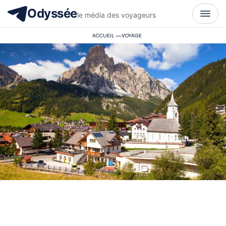
Odyssée
le média des voyageurs
ACCUEIL
—
VOYAGE