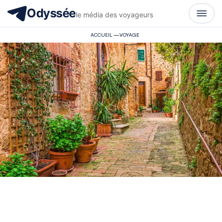
Odyssée
le média des voyageurs
ACCUEIL
—
VOYAGE