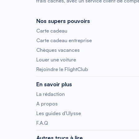
frais cachés, avec un service client de compé
Nos supers pouvoirs
Carte cadeau
Carte cadeau entreprise
Chèques vacances
Louer une voiture
Rejoindre le FlightClub
En savoir plus
La rédaction
A propos
Les guides d'Ulysse
F.A.Q
Autres trucs à lire