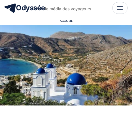
Odyssée
le média des voyageurs
ACCUEIL
—