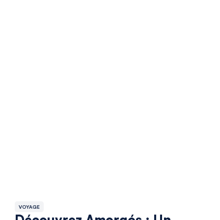
VOYAGE
Découvrez Amorgós : Un