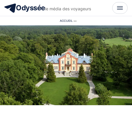
Odyssée
le média des voyageurs
ACCUEIL
—