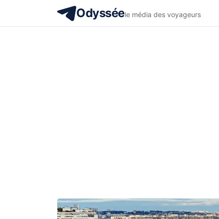
Odyssée
le média des voyageurs