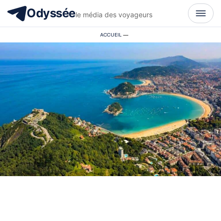
Odyssée
le média des voyageurs
ACCUEIL
—