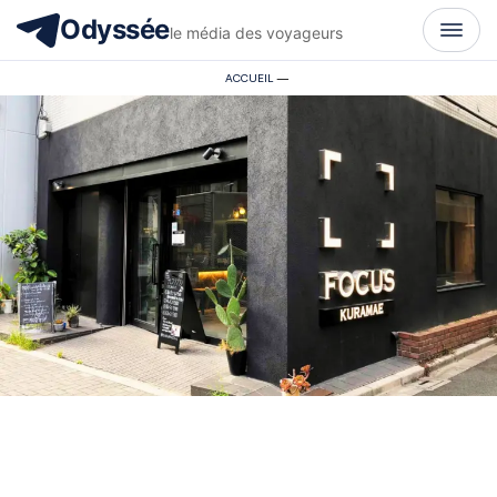
Odyssée
le média des voyageurs
ACCUEIL
—