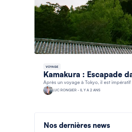
VOYAGE
Kamakura : Escapade dan
Après un voyage à Tokyo, il est impérati
LUC RONGIER - IL Y A 2 ANS
Nos dernières news