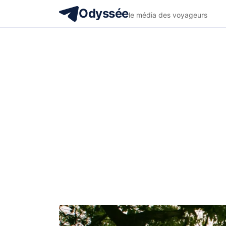
Odyssée
le média des voyageurs