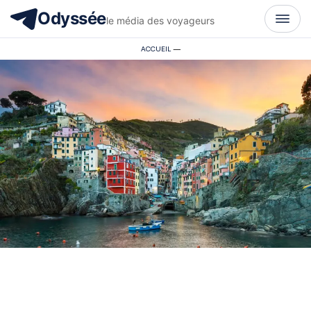
Odyssée
le média des voyageurs
ACCUEIL
—