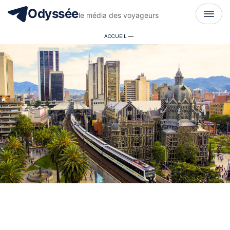
Odyssée
le média des voyageurs
ACCUEIL
—