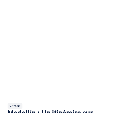
VOYAGE
Medellín : Un itinéraire sur