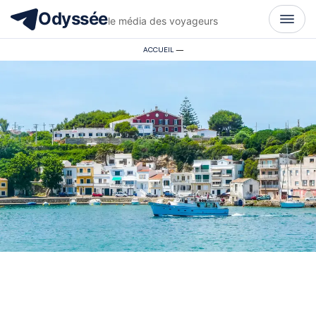
Odyssée
le média des voyageurs
ACCUEIL
—