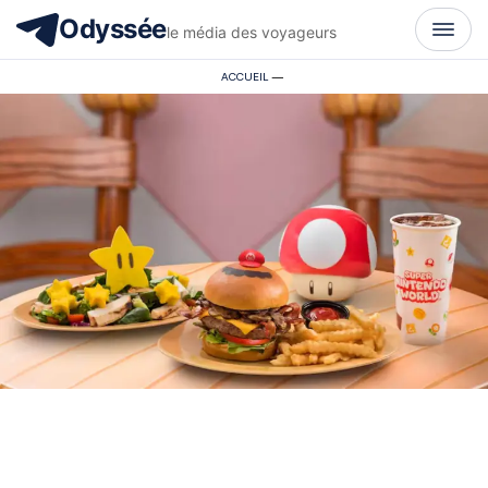
Odyssée
le média des voyageurs
ACCUEIL
—