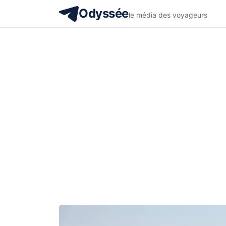
Odyssée
le média des voyageurs