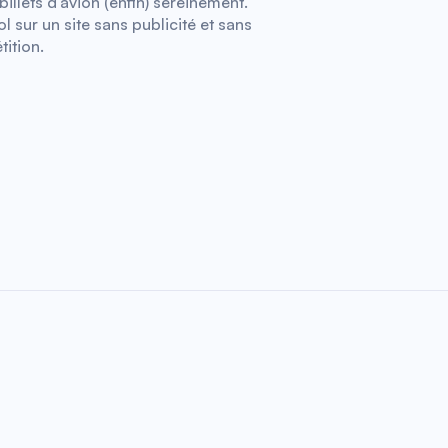
illets d’avion (enfin) sereinement.
 sur un site sans publicité et sans
tition.