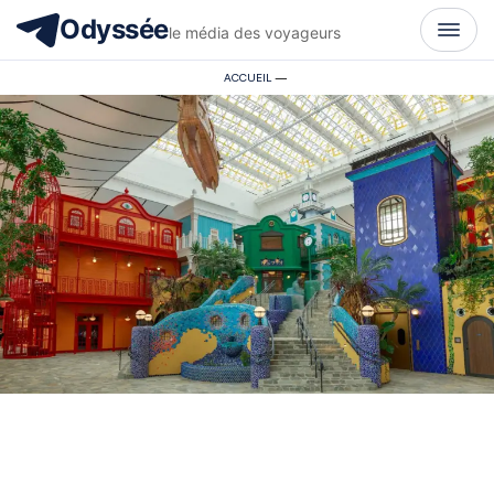
Odyssée
le média des voyageurs
ACCUEIL
—