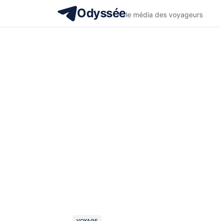
Odyssée
le média des voyageurs
VOYAGE