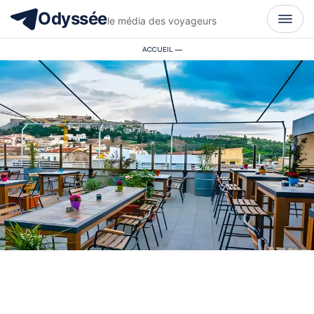
Odyssée
le média des voyageurs
ACCUEIL
—