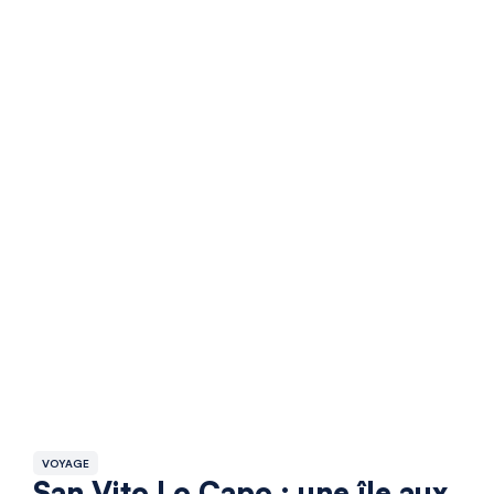
VOYAGE
San Vito Lo Capo : une île aux