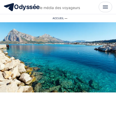
Odyssée
le média des voyageurs
ACCUEIL
—