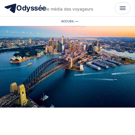
Odyssée
le média des voyageurs
ACCUEIL
—