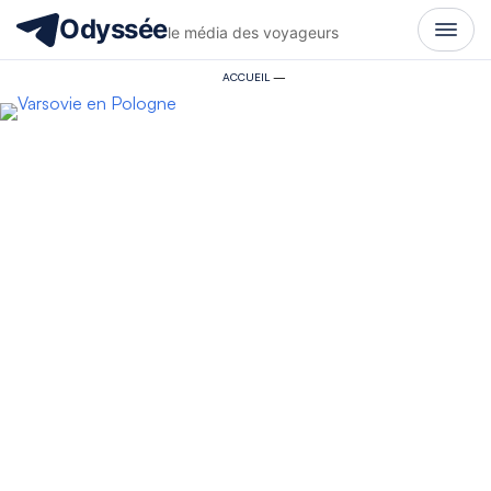
Odyssée
le média des voyageurs
ACCUEIL
—