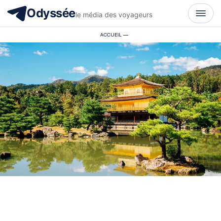
Odyssée
le média des voyageurs
ACCUEIL
—