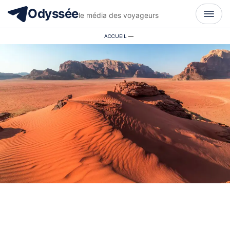
Odyssée
le média des voyageurs
ACCUEIL
—