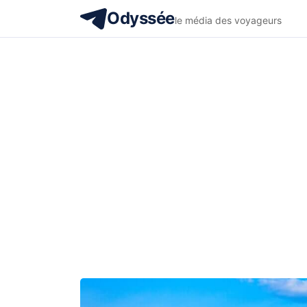
Odyssée
le média des voyageurs