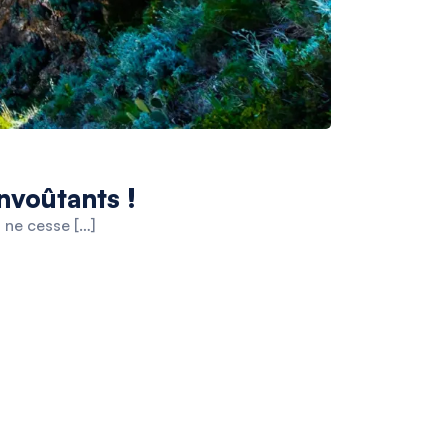
nvoûtants !
i ne cesse […]