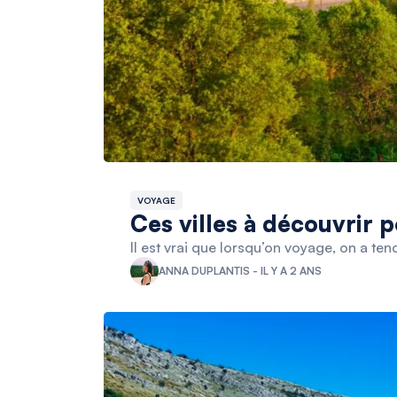
VOYAGE
Ces villes à découvrir 
Il est vrai que lorsqu’on voyage, on a ten
ANNA DUPLANTIS - IL Y A 2 ANS