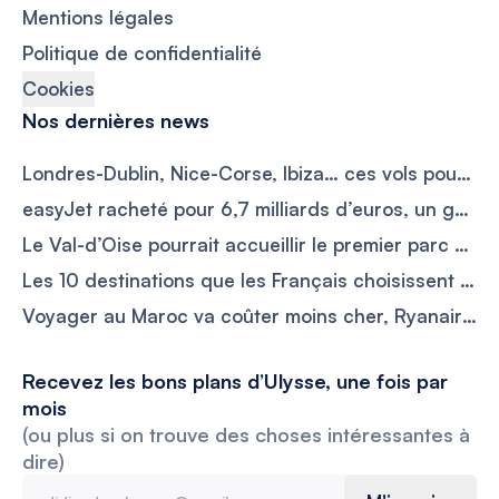
Mentions légales
Politique de confidentialité
Cookies
Nos dernières news
Londres-Dublin, Nice-Corse, Ibiza… ces vols pourraient devenir les premiers trajets en avion électrique
easyJet racheté pour 6,7 milliards d’euros, un géant américain prend les commandes de la compagnie
Le Val-d’Oise pourrait accueillir le premier parc Dragon Ball d’Europe sur les ruines de Mirapolis
Les 10 destinations que les Français choisissent pour éviter la foule et payer moins cher en septembre
Voyager au Maroc va coûter moins cher, Ryanair ajoute 17 nouvelles liaisons vers l’Europe
Recevez les bons plans d’Ulysse, une fois par
mois
(ou plus si on trouve des choses intéressantes à
dire)