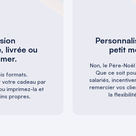
sion
Personnali
, livrée ou
petit 
imer.
Non, le Père-Noël
Que ce soit po
is formats.
salariés, incenti
 votre cadeau par
remercier vos clie
 ou imprimez-la et
la flexibilit
ins propres.