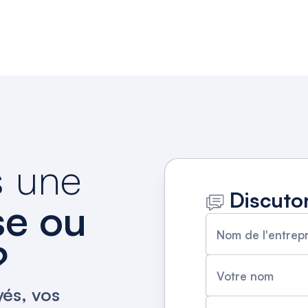
s une
Discuto
se ou
Nom de l'entrep
?
Votre nom
yés, vos