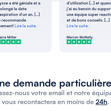
ysse a été géniale et a
d'utilisation [...] et quan
olongé la date
j'ai eu besoin du suppor
expiration d'un an. [...]
une équipe super reacti
e recommande
et de bons conseils. [...]
vement!
Lire la suite.
Lire la suite.
aire Miller
Marion McNally
ne demande particulière
issez-nous votre email et notre équip
vous recontactera en moins de
24h
.