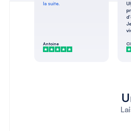
la suite.
Ul
pr
d'
J
vi
Antoine
Cl
U
La