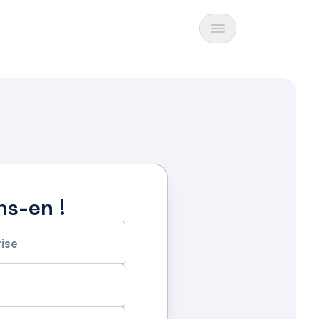
ns-en !
rise