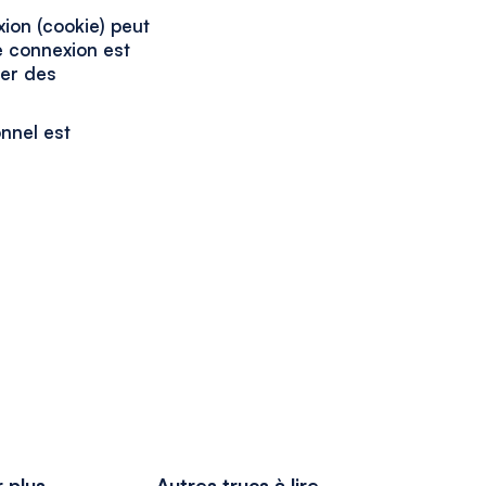
xion (cookie) peut
e connexion est
rer des
nnel est
r plus
Autres trucs à lire