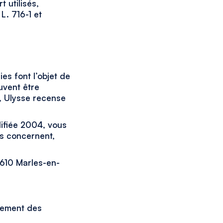
 utilisés,
L. 716-1 et
es font l’objet de
uvent être
é, Ulysse recense
difiée 2004, vous
us concernent,
7610 Marles-en-
tement des