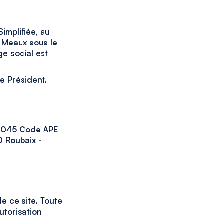
Simplifiée, au
e Meaux sous le
e social est
de Président.
00045 Code APE
0 Roubaix -
e ce site. Toute
utorisation