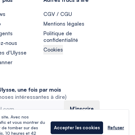
ws
CGV / CGU
p
Mentions légales
gents
Politique de
confidentialité
ez-nous
Cookies
es d'Ulysse
lanner
lysse, une fois par mois
hoses intéressantes à dire)
M'inscrire
 site. Avec nos
afic et vous montrer du
Accepter les cookies
Refuser
r de tomber sur des
is, 10 heures et 42