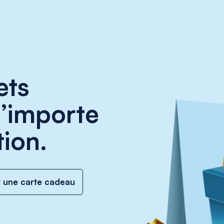
ets
n’importe
tion.
r une carte cadeau