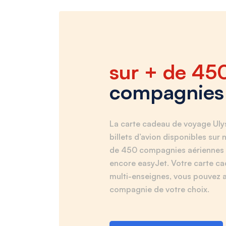
sur + de 45
compagnies 
La carte cadeau de voyage Uly
billets d’avion disponibles sur 
de 450 compagnies aériennes 
encore easyJet. Votre carte c
multi-enseignes, vous pouvez a
compagnie de votre choix.