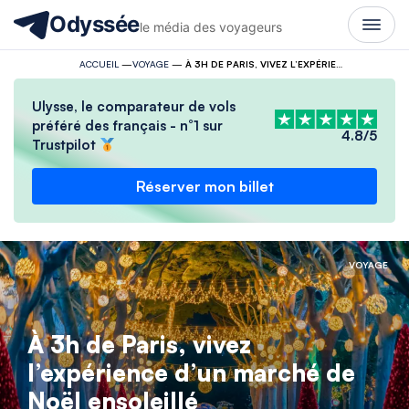
Odyssée
le média des voyageurs
ACCUEIL
—
VOYAGE
—
À 3H DE PARIS, VIVEZ L’EXPÉRIENCE D’UN MARCHÉ DE NOËL ENSOLEILLÉ
Ulysse, le comparateur de vols
préféré des français - n°1 sur
4.8/5
Trustpilot
Réserver mon billet
VOYAGE
À 3h de Paris, vivez
l’expérience d’un marché de
Noël ensoleillé