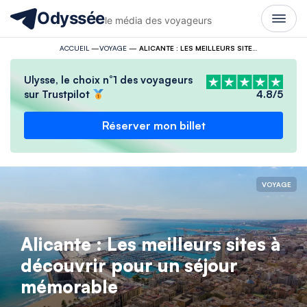
Odyssée
le média des voyageurs
ACCUEIL
—
VOYAGE
—
ALICANTE : LES MEILLEURS SITES À DÉCOUVRIR POUR UN SÉJOUR MÉMORABLE
Ulysse, le choix n°1 des voyageurs
sur Trustpilot
4.8/5
Réserver mon billet
VOYAGE
Alicante : Les meilleurs sites à
découvrir pour un séjour
mémorable