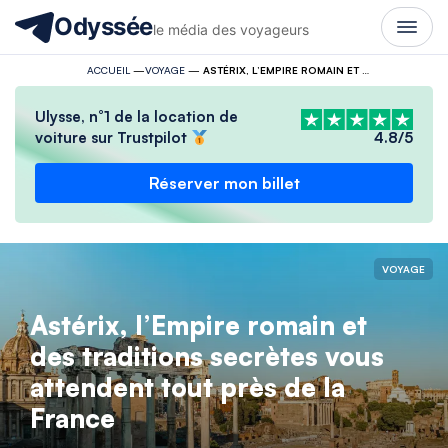
Odyssée
le média des voyageurs
ACCUEIL
—
VOYAGE
—
ASTÉRIX, L’EMPIRE ROMAIN ET DES TRADITIONS SECRÈTES VOUS ATTENDENT TOUT PRÈS DE LA FRANCE
Ulysse, n°1 de la location de
voiture sur Trustpilot
4.8/5
Réserver mon billet
VOYAGE
Astérix, l’Empire romain et
des traditions secrètes vous
attendent tout près de la
France