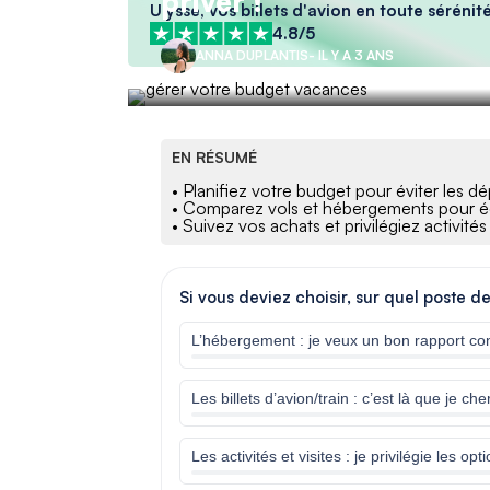
priver !
Ulysse, vos billets d'avion en toute sérénité
4.8/5
ANNA DUPLANTIS
- IL Y A 3 ANS
EN RÉSUMÉ
• Planifiez votre budget pour éviter les 
• Comparez vols et hébergements pour 
• Suivez vos achats et privilégiez activités
Si vous deviez choisir, sur quel poste d
L’hébergement : je veux un bon rapport con
Les billets d’avion/train : c’est là que je 
Les activités et visites : je privilégie les opt