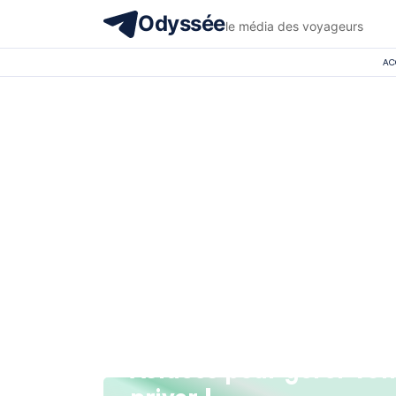
Odyssée
le média des voyageurs
AC
Astuces pour gérer vot