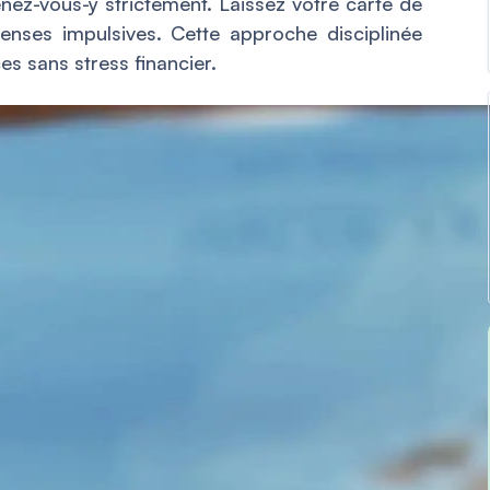
enez-vous-y strictement. Laissez votre carte de
penses impulsives. Cette approche disciplinée
es sans stress financier.