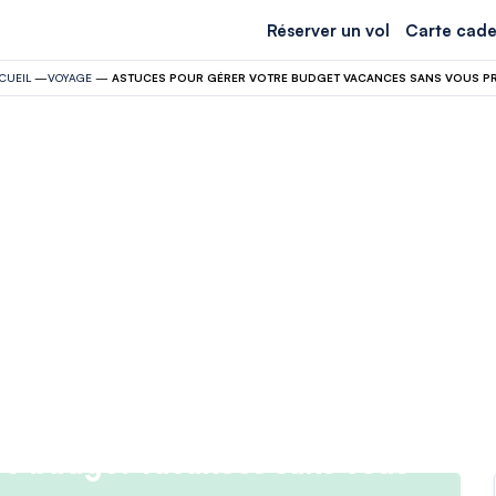
Réserver un vol
Carte cade
CUEIL
—
VOYAGE
—
ASTUCES POUR GÉRER VOTRE BUDGET VACANCES SANS VOUS PRI
re budget vacances sans vous