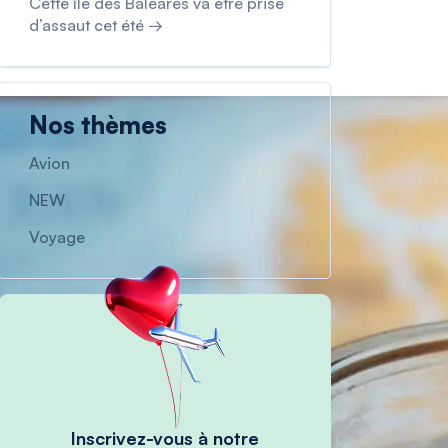
Cette île des Baléares va être prise
d’assaut cet été →
Nos thèmes
Avion
NEW
Voyage
Inscrivez-vous à notre