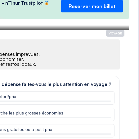
 - n°1 sur Trustpilot
Réserver mon billet
VOYAGE
dépenses imprévues.
économiser.
 et restos locaux.
e dépense faites-vous le plus attention en voyage ?
fort/prix
cherche les plus grosses économies
ions gratuites ou à petit prix