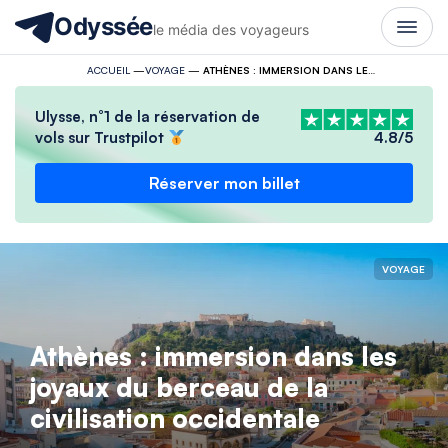
Odyssée
le média des voyageurs
ACCUEIL
—
VOYAGE
—
ATHÈNES : IMMERSION DANS LES JOYAUX DU BERCEAU DE LA CIVILISATION OCCIDENTALE
Ulysse, n°1 de la réservation de
vols sur Trustpilot
4.8/5
Réserver mon billet
VOYAGE
Athènes : immersion dans les
joyaux du berceau de la
civilisation occidentale