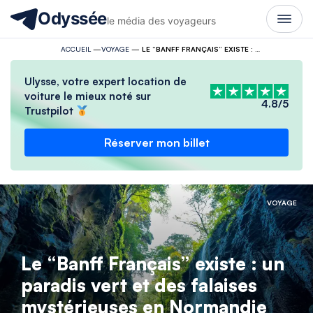
Odyssée
le média des voyageurs
ACCUEIL
—
VOYAGE
—
LE “BANFF FRANÇAIS” EXISTE : UN PARADIS VERT ET DES FALAISES MYSTÉRIEUSES EN NORMANDIE
Ulysse, votre expert location de
voiture le mieux noté sur
4.8/5
Trustpilot
Réserver mon billet
VOYAGE
Le “Banff Français” existe : un
paradis vert et des falaises
mystérieuses en Normandie