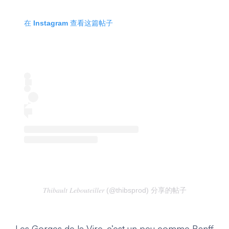
在 Instagram 查看这篇帖子
𝑇ℎ𝑖𝑏𝑎𝑢𝑙𝑡 𝐿𝑒𝑏𝑜𝑢𝑡𝑒𝑖𝑙𝑙𝑒𝑟 (@thibsprod) 分享的帖子
Les Gorges de la Vire, c’est un peu comme Banff