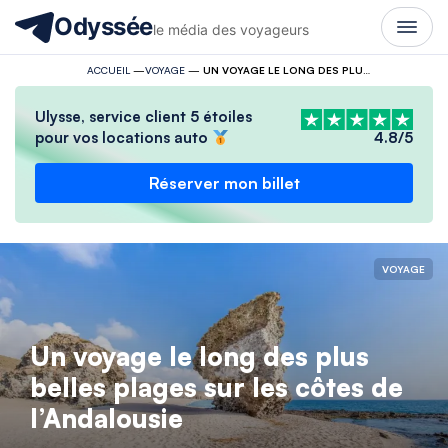
Odyssée
le média des voyageurs
ACCUEIL
—
VOYAGE
—
UN VOYAGE LE LONG DES PLUS BELLES PLAGES SUR LES CÔTES DE L’ANDALOUSIE
Ulysse, service client 5 étoiles
pour vos locations auto
4.8/5
Réserver mon billet
VOYAGE
Un voyage le long des plus
belles plages sur les côtes de
l’Andalousie