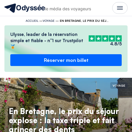
Odyssée
le média des voyageurs
ACCUEIL
—
VOYAGE
—
EN BRETAGNE, LE PRIX DU SÉJOUR EXPLOSE : LA TAXE TRIPLE ET FAIT GRINCER DES DENTS
Ulysse, leader de la réservation
simple et fiable - n°1 sur Trustpilot
4.8/5
Réserver mon billet
VOYAGE
En Bretagne, le prix du séjour
explose : la taxe triple et fait
grincer des dents