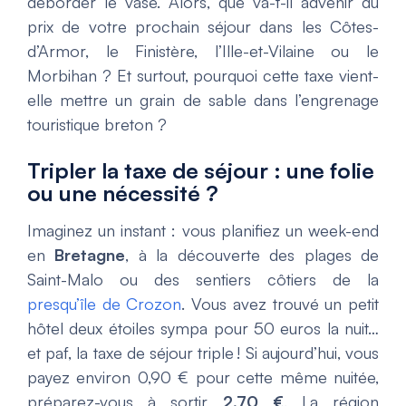
déborder le vase. Alors, que va-t-il advenir du
prix de votre prochain séjour dans les Côtes-
d’Armor, le Finistère, l’Ille-et-Vilaine ou le
Morbihan ? Et surtout, pourquoi cette taxe vient-
elle mettre un grain de sable dans l’engrenage
touristique breton ?
Tripler la taxe de séjour : une folie
ou une nécessité ?
Imaginez un instant : vous planifiez un week-end
en
Bretagne
, à la découverte des plages de
Saint-Malo ou des sentiers côtiers de la
presqu’île de Crozon
. Vous avez trouvé un petit
hôtel deux étoiles sympa pour 50 euros la nuit…
et paf, la taxe de séjour triple ! Si aujourd’hui, vous
payez environ 0,90 € pour cette même nuitée,
préparez-vous à sortir
2,70 €
. La région