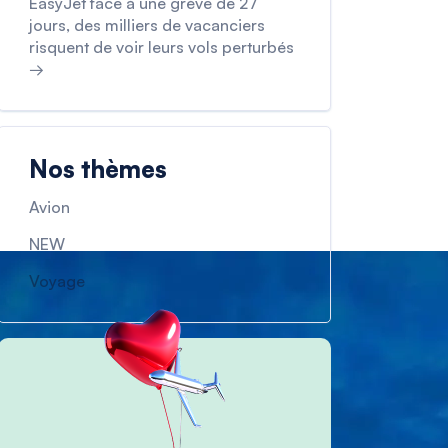
EasyJet face à une grève de 27
jours, des milliers de vacanciers
risquent de voir leurs vols perturbés
→
Nos thèmes
Avion
NEW
Voyage