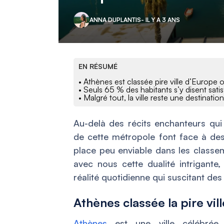
ANNA DUPLANTIS
- IL Y A 3 ANS
EN RÉSUMÉ
• Athènes est classée pire ville d’Europe o
• Seuls 65 % des habitants s’y disent satisf
• Malgré tout, la ville reste une destination
Au-delà des récits enchanteurs qui c
de cette métropole font face à des d
place peu enviable dans les classem
avec nous cette dualité intrigant
réalité quotidienne qui suscitant des
Athènes classée la pire vil
Athènes
est une ville célébrée p