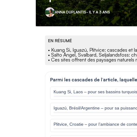
ANNA DUPLANTIS
- IL Y A 3 ANS
EN RÉSUMÉ
• Kuang Si, Iguazú, Plitvice: cascades et l
• Salto Ángel, Svalbard, Seljalandsfoss: c
• Ces sites offrent des paysages naturels 
Parmi les cascades de l’article, laquell
Kuang Si, Laos – pour ses bassins turquoi
Iguazú, Brésil/Argentine – pour sa puissan
Plitvice, Croatie – pour l’ambiance de cont