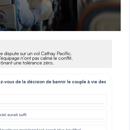
e dispute sur un vol Cathay Pacific.
’équipage n’ont pas calmé le conflit.
prônant une tolérance zéro.
ez-vous de la décision de bannir le couple à vie des
el aurait suffi
 (quelques mois/années) serait plus équilibré