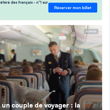
féré des français - n°1 sur
Réserver mon billet
VOYAGE
à un couple de voyager : la