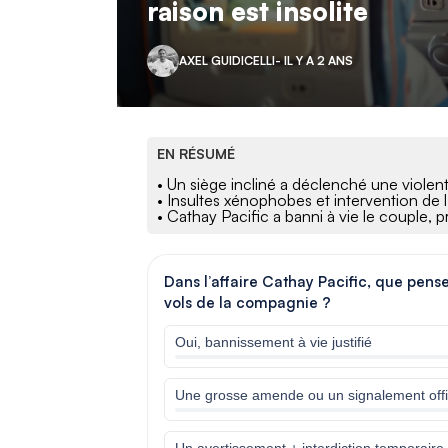
raison est insolite
AXEL GUIDICELLI
- IL Y A 2 ANS
EN RÉSUMÉ
• Un siège incliné a déclenché une violent
• Insultes xénophobes et intervention de l
• Cathay Pacific a banni à vie le couple, 
Dans l’affaire Cathay Pacific, que pens
vols de la compagnie ?
Oui, bannissement à vie justifié
Une grosse amende ou un signalement offici
Un avertissement + interdiction temporaire