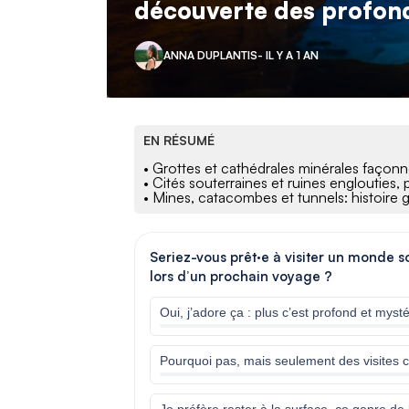
découverte des profon
ANNA DUPLANTIS
- IL Y A 1 AN
EN RÉSUMÉ
• Grottes et cathédrales minérales façon
• Cités souterraines et ruines englouties,
• Mines, catacombes et tunnels: histoire 
Seriez-vous prêt·e à visiter un monde s
lors d’un prochain voyage ?
Oui, j’adore ça : plus c’est profond et myst
Pourquoi pas, mais seulement des visites 
Je préfère rester à la surface, ce genre de 