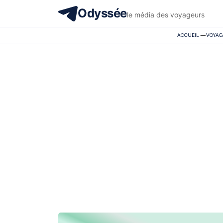
Odyssée
le média des voyageurs
ACCUEIL
—
VOYAG