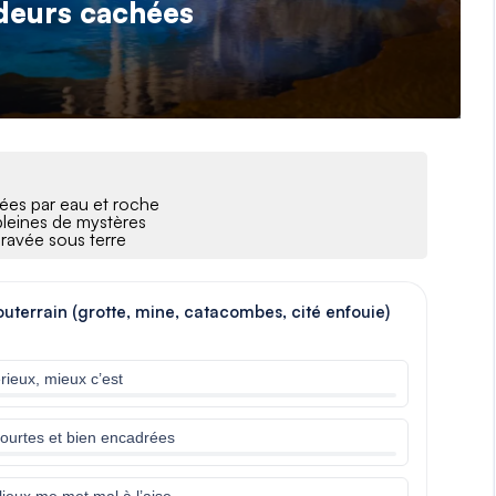
deurs cachées
nées par eau et roche
 pleines de mystères
gravée sous terre
outerrain (grotte, mine, catacombes, cité enfouie)
érieux, mieux c’est
courtes et bien encadrées
lieux me met mal à l’aise