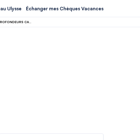
au Ulysse
Échanger mes Chèques Vacances
DES CATHÉDRALES DE PIERRE AUX CITÉS ENGLOUTIES : À LA DÉCOUVERTE DES PROFONDEURS CACHÉES